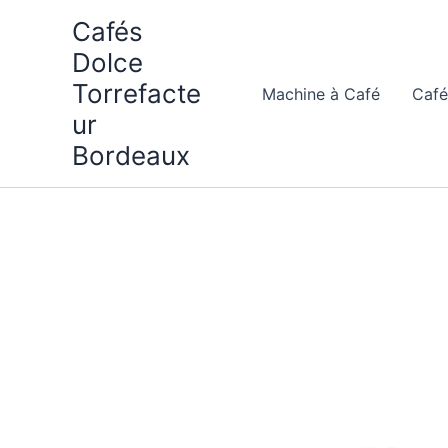
Aller
Cafés
au
Dolce
contenu
Torrefacte
Machine à Café
Café
ur
Bordeaux