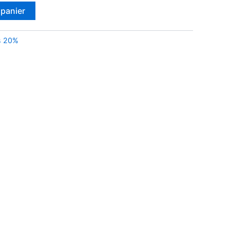
 panier
s 20%