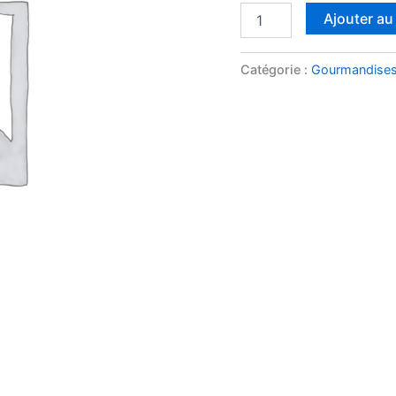
quantité
Ajouter au
de
Guimochoc'Lait
Catégorie :
Gourmandise