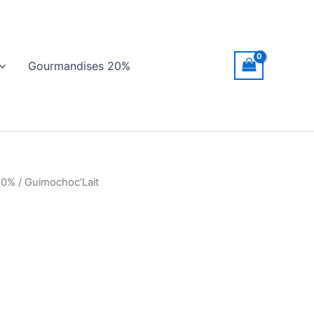
Gourmandises 20%
20%
/ Guimochoc’Lait
k