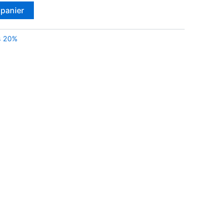
 panier
s 20%