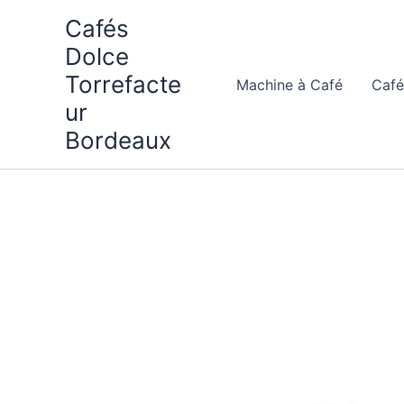
Aller
Cafés
au
Dolce
contenu
Torrefacte
Machine à Café
Café
ur
Bordeaux