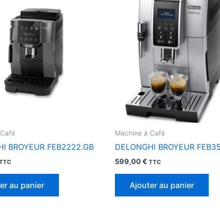
 Café
Machine à Café
I BROYEUR FEB2222.GB
DELONGHI BROYEUR FEB3
599,00
€
TTC
TTC
er au panier
Ajouter au panier