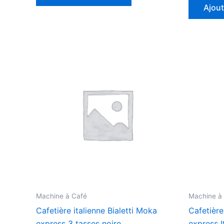
Ajout
Machine à Café
Machine à
Cafetière italienne Bialetti Moka
Cafetière
express 3 tasses noire
express I