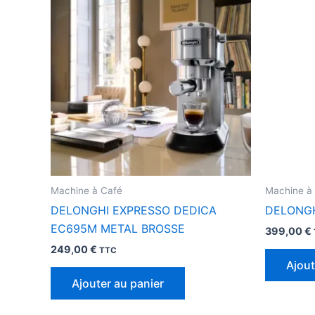
Machine à Café
Machine à
DELONGHI EXPRESSO DEDICA
DELONGH
EC695M METAL BROSSE
399,00
€
249,00
€
TTC
Ajout
Ajouter au panier