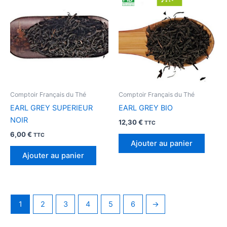
Comptoir Français du Thé
Comptoir Français du Thé
EARL GREY SUPERIEUR
EARL GREY BIO
NOIR
12,30
€
TTC
6,00
€
TTC
Ajouter au panier
Ajouter au panier
1
2
3
4
5
6
→