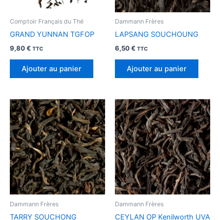
Comptoir Français du Thé
Dammann Frères
GRAND YUNNAN TGFOP
LAPSANG SOUCHOUNG
9,80
€
6,50
€
TTC
TTC
Ajouter au panier
Ajouter au panier
Dammann Frères
Dammann Frères
TARRY SOUCHONG
CEYLAN OP Kenilworth UVA