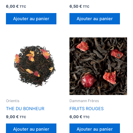
6,00
€
6,50
€
TTC
TTC
Ajouter au panier
Ajouter au panier
Orientis
Dammann Frères
THE DU BONHEUR
FRUITS ROUGES
9,00
€
6,00
€
TTC
TTC
Ajouter au panier
Ajouter au panier