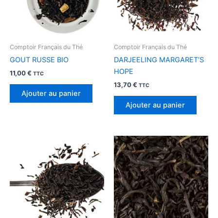
Comptoir Français du Thé
Comptoir Français du Thé
GOUT RUSSE BIO
DARJEELING MARGARET’S
HOPE
11,00
€
TTC
13,70
€
TTC
Ajouter au panier
Ajouter au panier