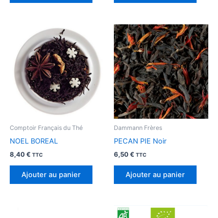
Comptoir Français du Thé
Dammann Frères
NOEL BOREAL
PECAN PIE Noir
8,40
€
6,50
€
TTC
TTC
Ajouter au panier
Ajouter au panier