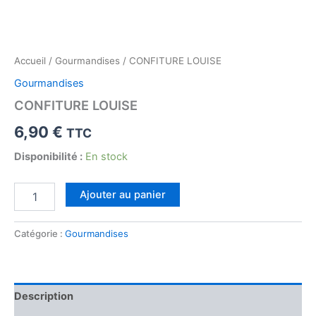
Accueil
/
Gourmandises
/ CONFITURE LOUISE
Gourmandises
CONFITURE LOUISE
6,90
€
TTC
Disponibilité :
En stock
quantité
Ajouter au panier
de
CONFITURE
LOUISE
Catégorie :
Gourmandises
Description