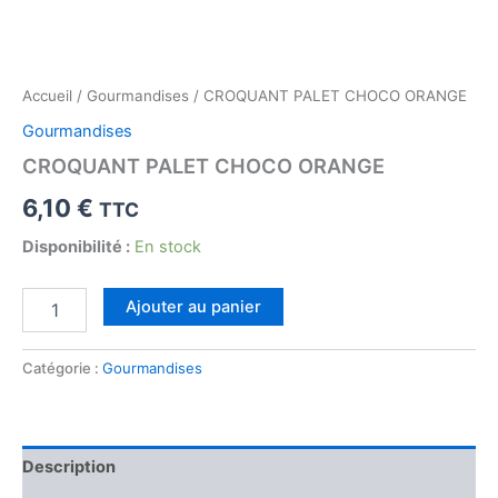
Accueil
/
Gourmandises
/ CROQUANT PALET CHOCO ORANGE
Gourmandises
CROQUANT PALET CHOCO ORANGE
6,10
€
TTC
Disponibilité :
En stock
quantité
Ajouter au panier
de
CROQUANT
PALET
Catégorie :
Gourmandises
CHOCO
ORANGE
Description