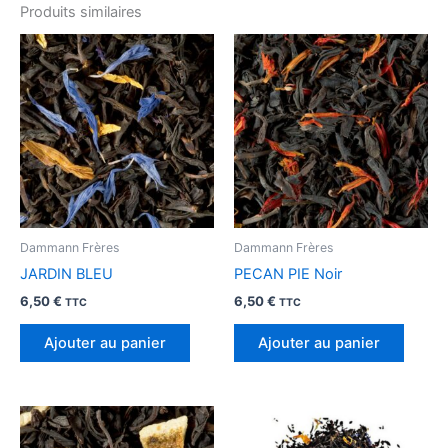
Produits similaires
Dammann Frères
Dammann Frères
JARDIN BLEU
PECAN PIE Noir
6,50
€
6,50
€
TTC
TTC
Ajouter au panier
Ajouter au panier