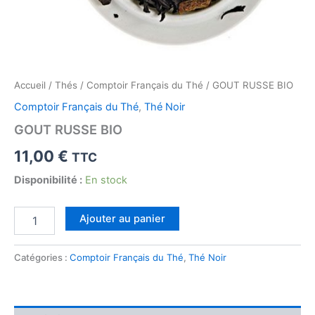
Accueil
/
Thés
/
Comptoir Français du Thé
/ GOUT RUSSE BIO
Comptoir Français du Thé
,
Thé Noir
GOUT RUSSE BIO
11,00
€
TTC
Disponibilité :
En stock
quantité
Ajouter au panier
de
GOUT
RUSSE
Catégories :
Comptoir Français du Thé
,
Thé Noir
BIO