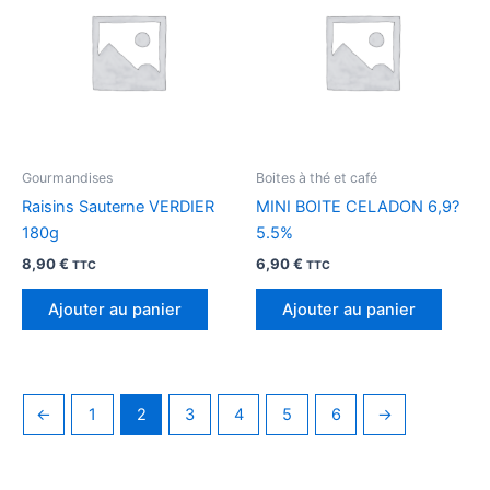
Gourmandises
Boites à thé et café
Raisins Sauterne VERDIER
MINI BOITE CELADON 6,9?
180g
5.5%
8,90
€
6,90
€
TTC
TTC
Ajouter au panier
Ajouter au panier
←
1
2
3
4
5
6
→