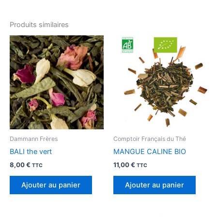
Produits similaires
Dammann Frères
Comptoir Français du Thé
BALI the vert
MANGUE CALINE BIO
8,00
€
11,00
€
TTC
TTC
Ajouter au panier
Ajouter au panier