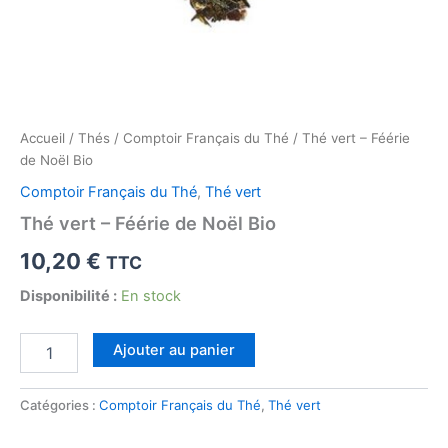
Accueil
/
Thés
/
Comptoir Français du Thé
/ Thé vert – Féérie
de Noël Bio
Comptoir Français du Thé
,
Thé vert
Thé vert – Féérie de Noël Bio
10,20
€
TTC
Disponibilité :
En stock
quantité
Ajouter au panier
de
Thé
vert
Catégories :
Comptoir Français du Thé
,
Thé vert
-
Féérie