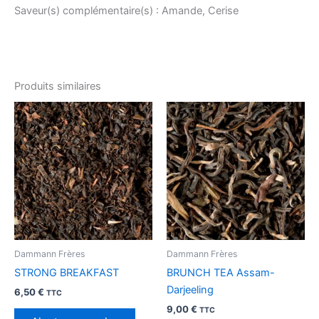
Saveur(s) complémentaire(s) : Amande, Cerise
Produits similaires
Dammann Frères
Dammann Frères
STRONG BREAKFAST
BRUNCH TEA Assam-
Darjeeling
6,50
€
TTC
9,00
€
TTC