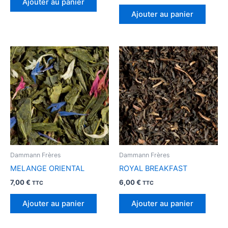
Ajouter au panier
Ajouter au panier
Dammann Frères
Dammann Frères
MELANGE ORIENTAL
ROYAL BREAKFAST
7,00
€
6,00
€
TTC
TTC
Ajouter au panier
Ajouter au panier