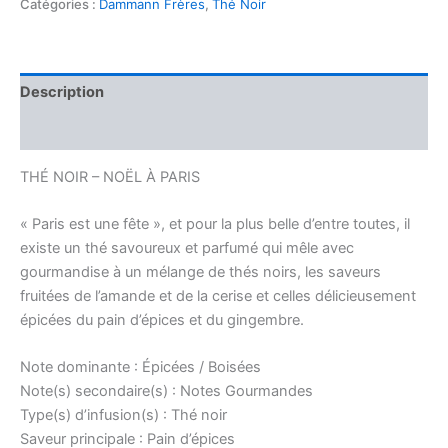
A
Catégories :
Dammann Frères
,
Thé Noir
PARIS
Description
Avis (0)
THÉ NOIR – NOËL À PARIS
« Paris est une fête », et pour la plus belle d’entre toutes, il
existe un thé savoureux et parfumé qui mêle avec
gourmandise à un mélange de thés noirs, les saveurs
fruitées de l’amande et de la cerise et celles délicieusement
épicées du pain d’épices et du gingembre.
Note dominante : Épicées / Boisées
Note(s) secondaire(s) : Notes Gourmandes
Type(s) d’infusion(s) : Thé noir
Saveur principale : Pain d’épices