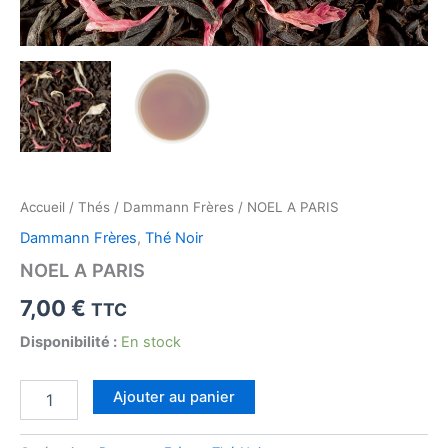
Accueil
/
Thés
/
Dammann Frères
/ NOEL A PARIS
Dammann Frères
,
Thé Noir
NOEL A PARIS
7,00
€
TTC
Disponibilité :
En stock
quantité
Ajouter au panier
de
NOEL