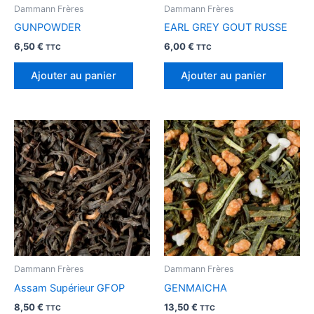
Dammann Frères
Dammann Frères
GUNPOWDER
EARL GREY GOUT RUSSE
6,50
€
6,00
€
TTC
TTC
Ajouter au panier
Ajouter au panier
Dammann Frères
Dammann Frères
Assam Supérieur GFOP
GENMAICHA
8,50
€
13,50
€
TTC
TTC