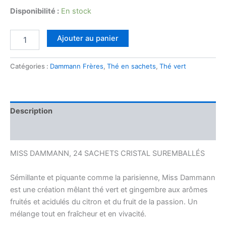
Disponibilité :
En stock
quantité
Ajouter au panier
de
MISS
DAMMANN
Catégories :
Dammann Frères
,
Thé en sachets
,
Thé vert
SUREMBALE
Description
Avis (0)
MISS DAMMANN, 24 SACHETS CRISTAL SUREMBALLÉS
Sémillante et piquante comme la parisienne, Miss Dammann
est une création mêlant thé vert et gingembre aux arômes
fruités et acidulés du citron et du fruit de la passion. Un
mélange tout en fraîcheur et en vivacité.