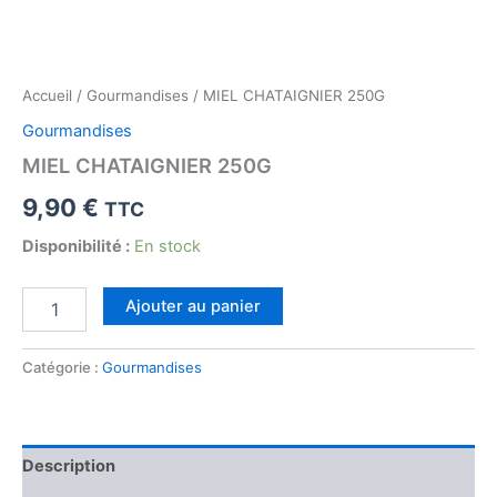
Accueil
/
Gourmandises
/ MIEL CHATAIGNIER 250G
Gourmandises
MIEL CHATAIGNIER 250G
9,90
€
TTC
Disponibilité :
En stock
quantité
Ajouter au panier
de
MIEL
CHATAIGNIER
Catégorie :
Gourmandises
250G
Description