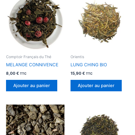
Comptoir Français du Thé
Orientis
MELANGE CONNIVENCE
LUNG CHING BIO
8,00
€
15,90
€
TTC
TTC
Ajouter au panier
Ajouter au panier