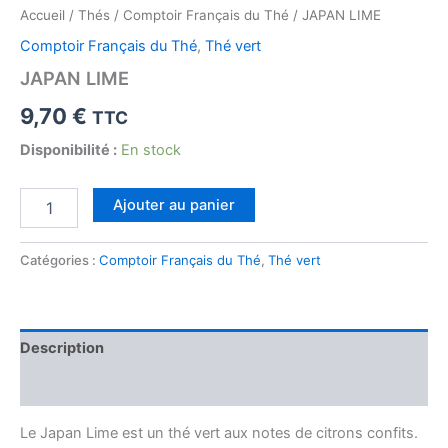
Accueil
/
Thés
/
Comptoir Français du Thé
/ JAPAN LIME
Comptoir Français du Thé
,
Thé vert
JAPAN LIME
9,70
€
TTC
Disponibilité :
En stock
quantité
Ajouter au panier
de
JAPAN
LIME
Catégories :
Comptoir Français du Thé
,
Thé vert
Description
Avis (0)
Le Japan Lime est un thé vert aux notes de citrons confits.