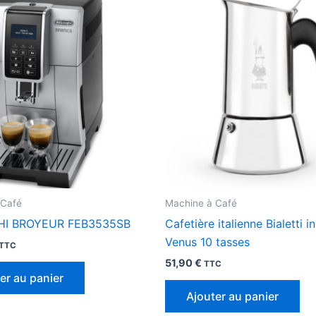
 Café
Machine à Café
I BROYEUR FEB3535SB
Cafetière italienne Bialetti i
Venus 10 tasses
TTC
51,90
€
TTC
er au panier
Ajouter au panier