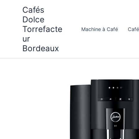
Aller
Cafés
au
Dolce
contenu
Torrefacte
Machine à Café
Café
ur
Bordeaux