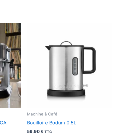
Machine à Café
ICA
Bouilloire Bodum 0,5L
59,90
€
TTC