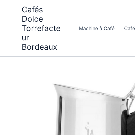
Aller
Cafés
au
Dolce
contenu
Torrefacte
Machine à Café
Café
ur
Bordeaux