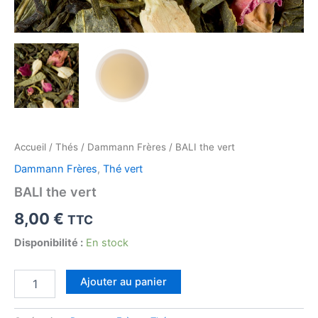
Accueil
/
Thés
/
Dammann Frères
/ BALI the vert
Dammann Frères
,
Thé vert
BALI the vert
8,00
€
TTC
Disponibilité :
En stock
quantité
Ajouter au panier
de
BALI