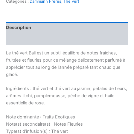
the
Catégories :
Dammann Frères
,
Thé vert
vert
Description
Avis (0)
Le thé vert Bali est un subtil équilibre de notes fraîches,
fruitées et fleuries pour ce mélange délicatement parfumé à
apprécier tout au long de l’année préparé tant chaud que
glacé.
Ingrédients : thé vert et thé vert au jasmin, pétales de fleurs,
arômes litchi, pamplemousse, pêche de vigne et huile
essentielle de rose.
Note dominante : Fruits Exotiques
Note(s) secondaire(s) : Notes Fleuries
Type(s) d’infusion(s) : Thé vert