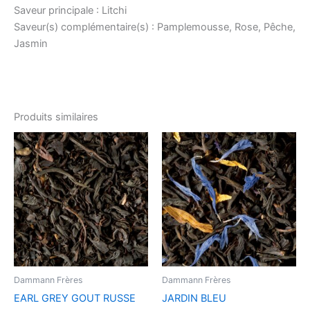
Saveur principale : Litchi
Saveur(s) complémentaire(s) : Pamplemousse, Rose, Pêche,
Jasmin
Produits similaires
Dammann Frères
Dammann Frères
EARL GREY GOUT RUSSE
JARDIN BLEU