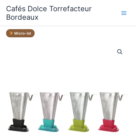
Aller
Cafés Dolce Torrefacteur
au
Bordeaux
contenu
Micro-lot