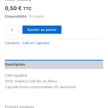
0,50
€
TTC
Disponibilité :
En stock
quantité
Ajouter au panier
de
ALBERT
-
Catégorie :
Café en Capsules
CAFÉ
BIO
CAPSULE
HOME
Description
COMPOST
-
Café équilibré
ZÉRO
DÉCHET
100% Arabica Café Bio du Pérou
TYPE
Capsule home compostables 0% aluminium
NESPRESSO®
Produits similaires