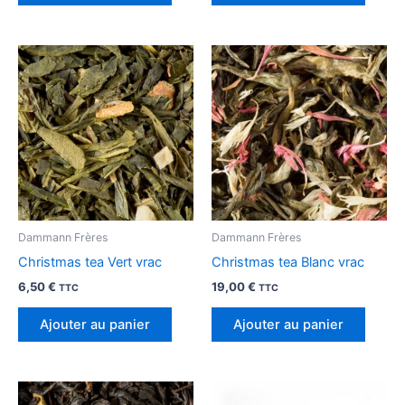
Dammann Frères
Dammann Frères
Christmas tea Vert vrac
Christmas tea Blanc vrac
6,50
€
19,00
€
TTC
TTC
Ajouter au panier
Ajouter au panier