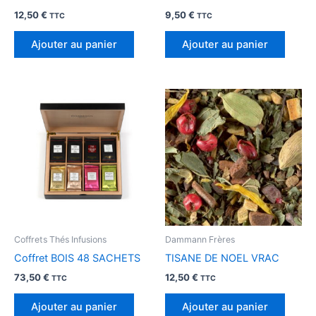
12,50
€
9,50
€
TTC
TTC
Ajouter au panier
Ajouter au panier
Coffrets Thés Infusions
Dammann Frères
Coffret BOIS 48 SACHETS
TISANE DE NOEL VRAC
73,50
€
12,50
€
TTC
TTC
Ajouter au panier
Ajouter au panier