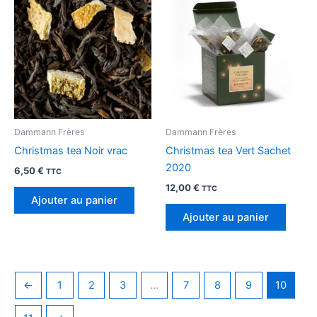
Dammann Frères
Dammann Frères
Christmas tea Noir vrac
Christmas tea Vert Sachet
2020
6,50
€
TTC
12,00
€
TTC
Ajouter au panier
Ajouter au panier
←
1
2
3
…
7
8
9
10