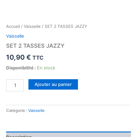
Accueil
/
Vaisselle
/ SET 2 TASSES JAZZY
Vaisselle
SET 2 TASSES JAZZY
10,90
€
TTC
Disponibilité :
En stock
quantité
Ajouter au panier
de
SET
2
TASSES
Catégorie :
Vaisselle
JAZZY