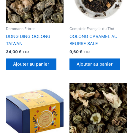
Dammann Frères
Comptoir Français du Thé
DONG DING OOLONG
OOLONG CARAMEL AU
TAIWAN
BEURRE SALE
34,00
€
9,60
€
TTC
TTC
Ajouter au panier
Ajouter au panier