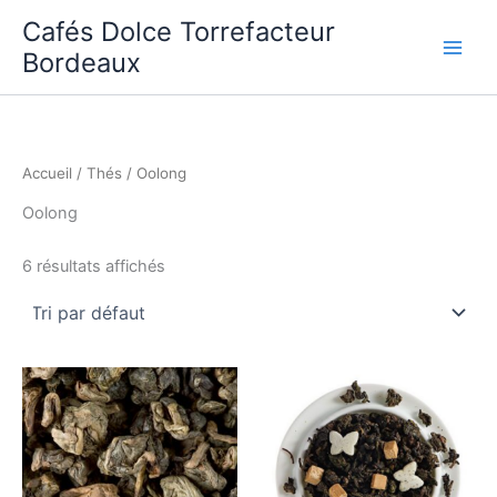
Aller
Cafés Dolce Torrefacteur
au
Bordeaux
contenu
Accueil
/
Thés
/ Oolong
Oolong
6 résultats affichés