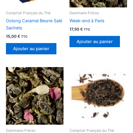
Comptoir Français du Thé
Dammann Frères
Oolong Caramel Beurre Salé
Week-end à Paris
Sachets
17,50
€
TTC
15,00
€
TTC
Ajouter au panier
Ajouter au panier
Dammann Frères
Comptoir Français du Thé