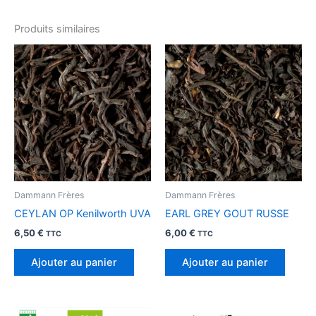
Produits similaires
Dammann Frères
Dammann Frères
CEYLAN OP Kenilworth UVA
EARL GREY GOUT RUSSE
6,50
€
6,00
€
TTC
TTC
Ajouter au panier
Ajouter au panier