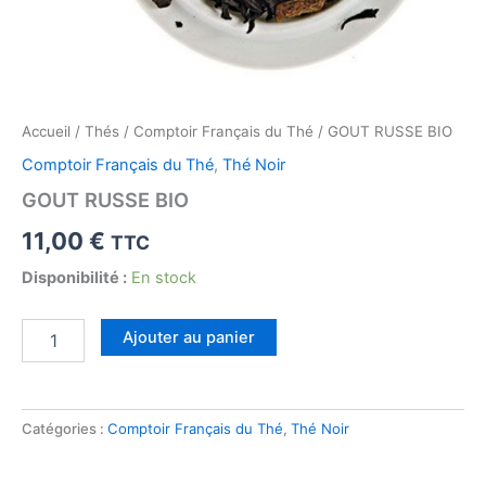
Accueil
/
Thés
/
Comptoir Français du Thé
/ GOUT RUSSE BIO
Comptoir Français du Thé
,
Thé Noir
GOUT RUSSE BIO
11,00
€
TTC
Disponibilité :
En stock
quantité
Ajouter au panier
de
GOUT
RUSSE
BIO
Catégories :
Comptoir Français du Thé
,
Thé Noir