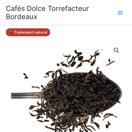
Aller
Cafés Dolce Torrefacteur
au
Bordeaux
contenu
Traitement naturel