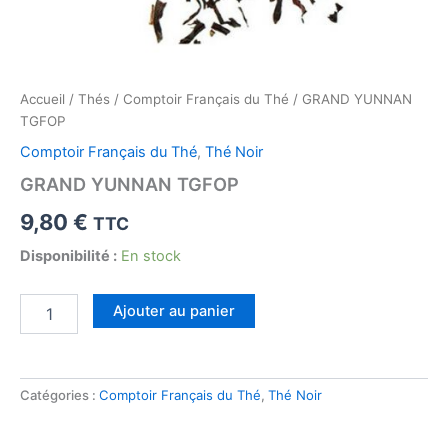
Accueil
/
Thés
/
Comptoir Français du Thé
/ GRAND YUNNAN
TGFOP
Comptoir Français du Thé
,
Thé Noir
GRAND YUNNAN TGFOP
9,80
€
TTC
Disponibilité :
En stock
quantité
Ajouter au panier
de
GRAND
YUNNAN
TGFOP
Catégories :
Comptoir Français du Thé
,
Thé Noir