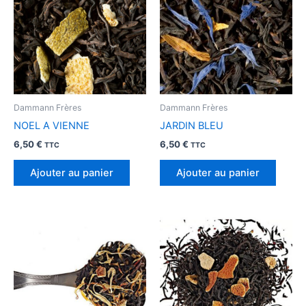
Dammann Frères
Dammann Frères
NOEL A VIENNE
JARDIN BLEU
6,50
€
6,50
€
TTC
TTC
Ajouter au panier
Ajouter au panier