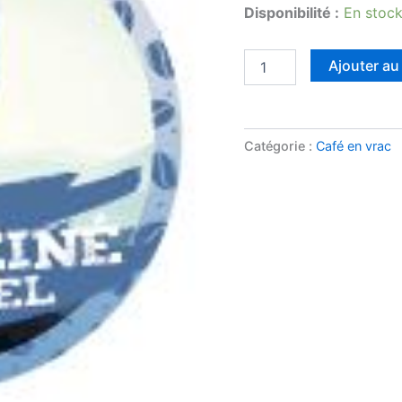
Disponibilité :
En stoc
quantité
Ajouter au
de
DECA
MEXIQUE
250g
Catégorie :
Café en vrac
*