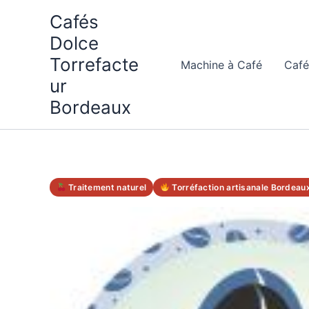
Aller
Cafés
au
Dolce
contenu
Torrefacte
Machine à Café
Café
ur
Bordeaux
Traitement naturel
Torréfaction artisanale Bordeau