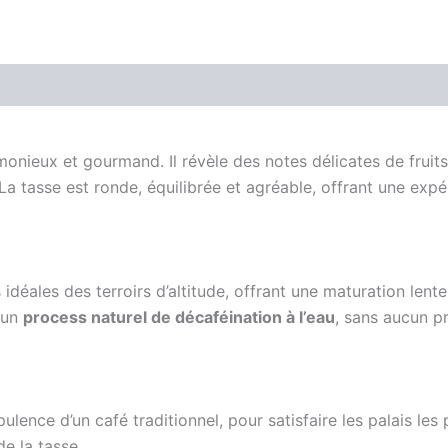
Avis (0)
onieux et gourmand. Il révèle des notes délicates de fruits 
 La tasse est ronde, équilibrée et agréable, offrant une ex
déales des terroirs d’altitude, offrant une maturation lente
 un
process naturel de décaféination à l’eau
, sans aucun p
ulence d’un café traditionnel, pour satisfaire les palais le
de la tasse.