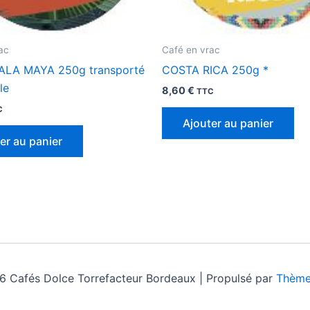
ac
Café en vrac
LA MAYA 250g transporté
COSTA RICA 250g *
le
8,60
€
TTC
C
Ajouter au panier
er au panier
 Cafés Dolce Torrefacteur Bordeaux | Propulsé par
Thème