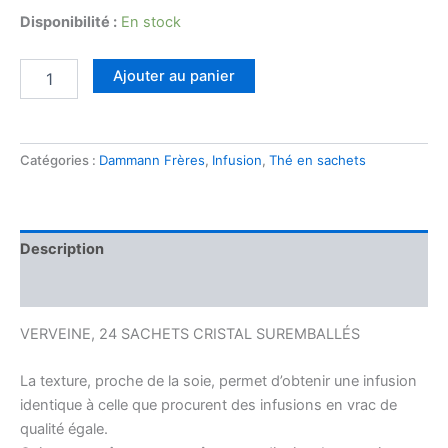
Disponibilité :
En stock
quantité
Ajouter au panier
de
TISANE
VERVEINE
SUREMBALE
Catégories :
Dammann Frères
,
Infusion
,
Thé en sachets
Description
Avis (0)
VERVEINE, 24 SACHETS CRISTAL SUREMBALLÉS
La texture, proche de la soie, permet d’obtenir une infusion
identique à celle que procurent des infusions en vrac de
qualité égale.