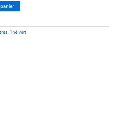
 panier
ères
,
Thé vert