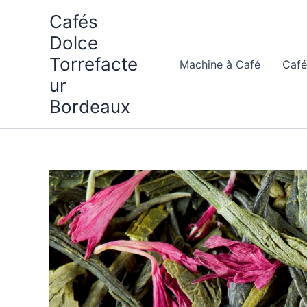
Aller
Cafés
au
Dolce
contenu
Torrefacte
Machine à Café
Café
ur
Bordeaux