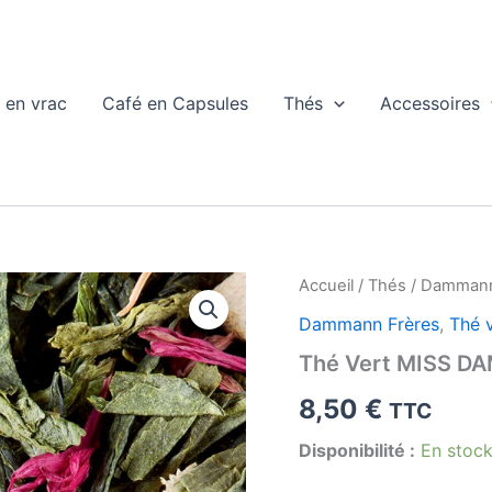
 en vrac
Café en Capsules
Thés
Accessoires
Accueil
/
Thés
/
Dammann
Dammann Frères
,
Thé 
Thé Vert MISS 
8,50
€
TTC
Disponibilité :
En stoc