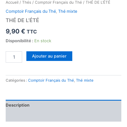
Accueil
/
Thés
/
Comptoir Français du Thé
/ THÉ DE L’ÉTÉ
Comptoir Français du Thé
,
Thé mixte
THÉ DE L’ÉTÉ
9,90
€
TTC
Disponibilité :
En stock
quantité
Ajouter au panier
de
THÉ
DE
L'ÉTÉ
Catégories :
Comptoir Français du Thé
,
Thé mixte
Description
Avis (0)