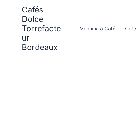
Aller
Cafés
au
Dolce
contenu
Torrefacte
Machine à Café
Café
ur
Bordeaux