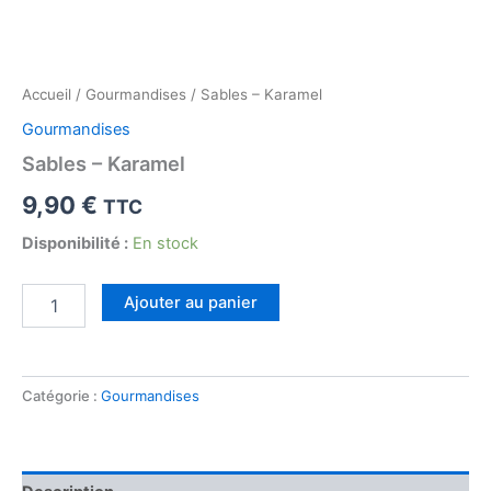
Accueil
/
Gourmandises
/ Sables – Karamel
Gourmandises
Sables – Karamel
9,90
€
TTC
Disponibilité :
En stock
quantité
Ajouter au panier
de
Sables
-
Karamel
Catégorie :
Gourmandises