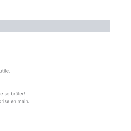
tile.
e se brûler!
prise en main.