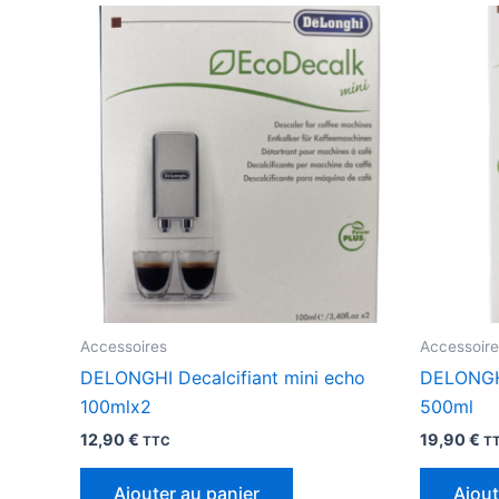
Accessoires
Accessoire
DELONGHI Decalcifiant mini echo
DELONGHI
100mlx2
500ml
12,90
€
19,90
€
TTC
T
Ajouter au panier
Ajout