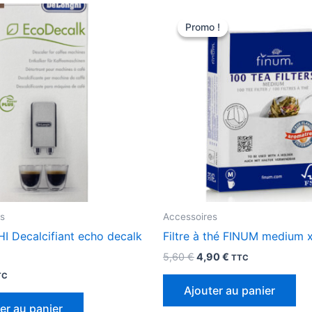
Promo !
Promo !
s
Accessoires
 Decalcifiant echo decalk
Filtre à thé FINUM medium 
Le
Le
5,60
€
4,90
€
TTC
prix
prix
TC
initial
actuel
Ajouter au panier
était :
est :
5,60 €.
4,90 €.
er au panier