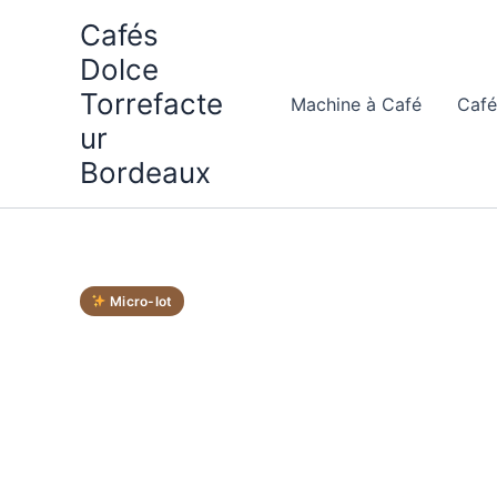
Aller
Cafés
au
Dolce
contenu
Torrefacte
Machine à Café
Café
ur
Bordeaux
Micro-lot