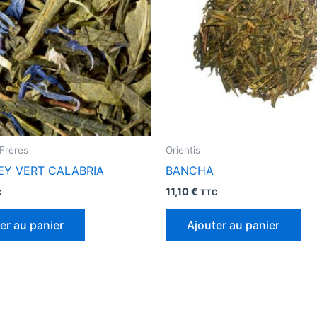
Frères
Orientis
EY VERT CALABRIA
BANCHA
11,10
€
C
TTC
er au panier
Ajouter au panier