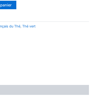
 panier
nçais du Thé
,
Thé vert