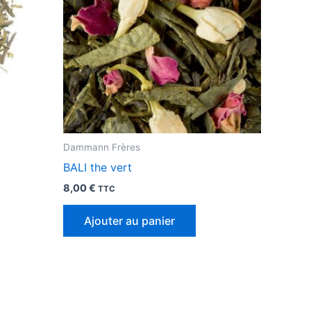
Dammann Frères
BALI the vert
8,00
€
TTC
Ajouter au panier