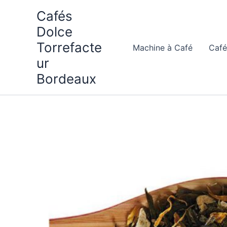
Aller
Cafés
au
Dolce
contenu
Torrefacte
Machine à Café
Café
ur
Bordeaux