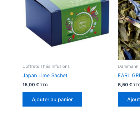
Coffrets Thés Infusions
Dammann 
Japan Lime Sachet
EARL GR
15,00
€
6,50
€
TTC
TT
Ajouter au panier
Ajout