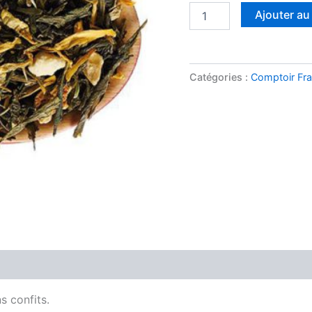
quantité
Ajouter au
de
JAPAN
LIME
Catégories :
Comptoir Fra
s confits.