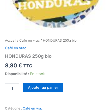
Accueil
/
Café en vrac
/ HONDURAS 250g bio
Café en vrac
HONDURAS 250g bio
8,80
€
TTC
Disponibilité :
En stock
quantité
Ajouter au panier
de
HONDURAS
250g
bio
Catégorie :
Café en vrac