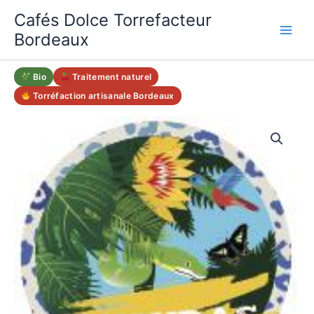
Aller
Cafés Dolce Torrefacteur
au
Bordeaux
contenu
Bio
Traitement naturel
Torréfaction artisanale Bordeaux