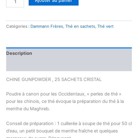
Ajouter au panier
de
GUNPOWDER
Sachet
Catégories :
Dammann Frères
,
Thé en sachets
,
Thé vert
Description
Avis (0)
CHINE GUNPOWDER , 25 SACHETS CRISTAL
Poudre à canon pour les Occidentaux, « perles de thé »
pour les chinois, ce thé évoque la préparation du thé à la
menthe du Maghreb.
Conseil de préparation : 1 cuillerée à soupe de thé pour 50 cl
d’eau, un petit bouquet de menthe fraîche et quelques