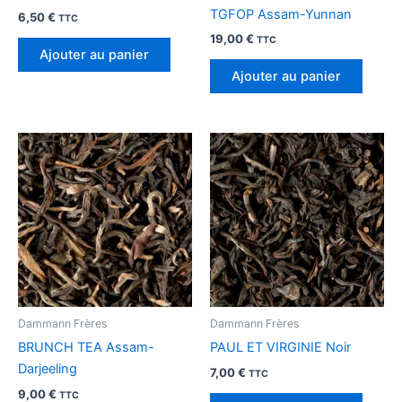
TGFOP Assam-Yunnan
6,50
€
TTC
19,00
€
TTC
Ajouter au panier
Ajouter au panier
Dammann Frères
Dammann Frères
BRUNCH TEA Assam-
PAUL ET VIRGINIE Noir
Darjeeling
7,00
€
TTC
9,00
€
TTC