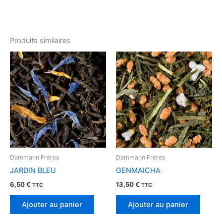
Produits similaires
Dammann Frères
Dammann Frères
JARDIN BLEU
GENMAICHA
6,50
€
13,50
€
TTC
TTC
Ajouter au panier
Ajouter au panier