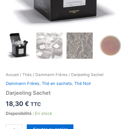
Accueil
/
Thés
/
Dammann Frères
/ Darjeeling Sachet
Dammann Frères
,
Thé en sachets
,
Thé Noir
Darjeeling Sachet
18,30
€
TTC
Disponibilité :
En stock
quantité