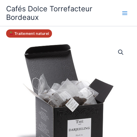
Aller
Cafés Dolce Torrefacteur
au
Bordeaux
contenu
Traitement naturel