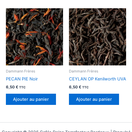
Dammann Frères
Dammann Frères
PECAN PIE Noir
CEYLAN OP Kenilworth UVA
6,50
€
6,50
€
TTC
TTC
Ajouter au panier
Ajouter au panier