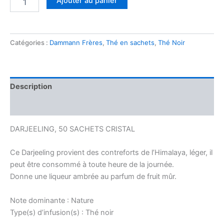
Ajouter au panier
de
Darjeeling
Sachet
Catégories :
Dammann Frères
,
Thé en sachets
,
Thé Noir
Description
Avis (0)
DARJEELING, 50 SACHETS CRISTAL
Ce Darjeeling provient des contreforts de l’Himalaya, léger, il
peut être consommé à toute heure de la journée.
Donne une liqueur ambrée au parfum de fruit mûr.
Note dominante : Nature
Type(s) d’infusion(s) : Thé noir