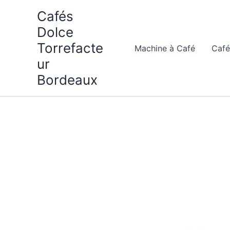
Aller
Cafés
au
Dolce
contenu
Torrefacte
Machine à Café
Café
ur
Bordeaux