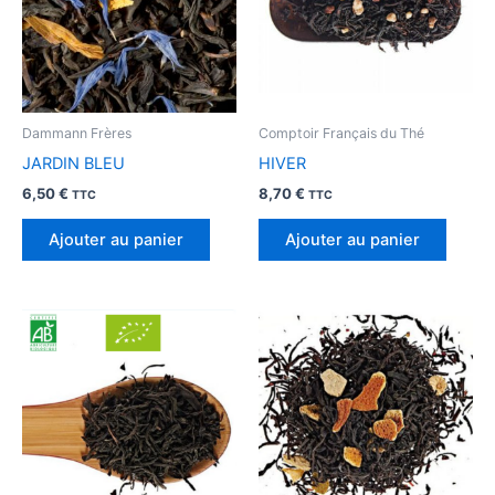
Dammann Frères
Comptoir Français du Thé
JARDIN BLEU
HIVER
6,50
€
8,70
€
TTC
TTC
Ajouter au panier
Ajouter au panier