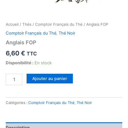
Accueil
/
Thés
/
Comptoir Français du Thé
/ Anglais FOP
Comptoir Français du Thé
,
Thé Noir
Anglais FOP
6,60
€
TTC
Disponibilité :
En stock
quantité
Ajouter au panier
de
Anglais
FOP
Catégories :
Comptoir Français du Thé
,
Thé Noir
Description