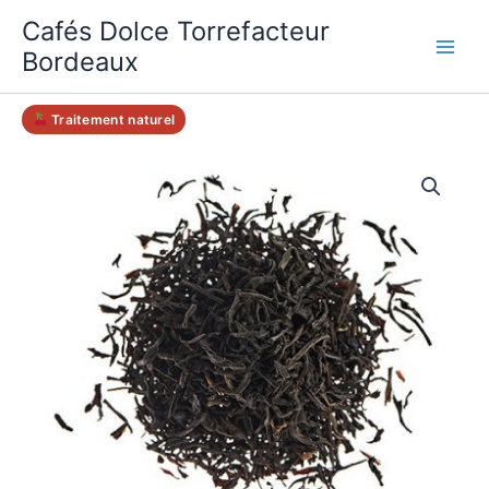
Aller
Cafés Dolce Torrefacteur
au
Bordeaux
contenu
Traitement naturel