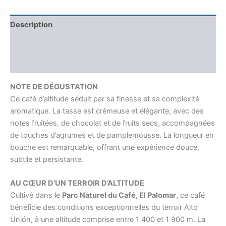
bio
*
Description
Informations complémentaires
Avis (0)
NOTE DE DÉGUSTATION
Ce café d’altitude séduit par sa finesse et sa complexité
aromatique. La tasse est crémeuse et élégante, avec des
notes fruitées, de chocolat et de fruits secs, accompagnées
de touches d’agrumes et de pamplemousse. La longueur en
bouche est remarquable, offrant une expérience douce,
subtile et persistante.
AU CŒUR D’UN TERROIR D’ALTITUDE
Cultivé dans le
Parc Naturel du Café, El Palomar
, ce café
bénéficie des conditions exceptionnelles du terroir Alto
Unión, à une altitude comprise entre 1 400 et 1 900 m. La