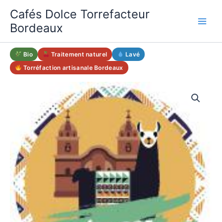
Aller
Cafés Dolce Torrefacteur
au
Bordeaux
contenu
Bio
Traitement naturel
Lavé
Torréfaction artisanale Bordeaux