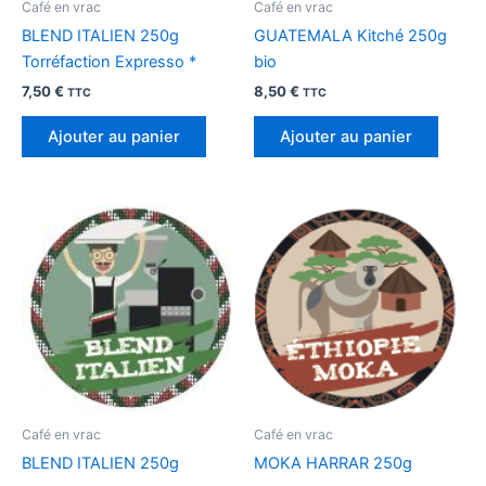
Café en vrac
Café en vrac
BLEND ITALIEN 250g
GUATEMALA Kitché 250g
Torréfaction Expresso *
bio
7,50
€
8,50
€
TTC
TTC
Ajouter au panier
Ajouter au panier
Café en vrac
Café en vrac
BLEND ITALIEN 250g
MOKA HARRAR 250g