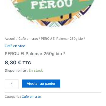
Accueil
/
Café en vrac
/ PEROU El Palomar 250g bio *
Café en vrac
PEROU El Palomar 250g bio *
8,30
€
TTC
Disponibilité :
En stock
quantité
Ajouter au panier
de
PEROU
El
Catégorie :
Café en vrac
Palomar
250g