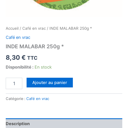
Accueil
/
Café en vrac
/ INDE MALABAR 250g *
Café en vrac
INDE MALABAR 250g *
8,30
€
TTC
Disponibilité :
En stock
quantité
Ajouter au panier
de
INDE
MALABAR
Catégorie :
Café en vrac
250g
*
Description